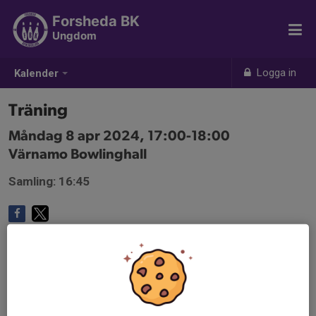
Forsheda BK
Ungdom
Logga in
Kalender
Träning
Måndag 8 apr 2024, 17:00-18:00
Värnamo Bowlinghall
Samling: 16:45