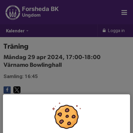
Forsheda BK
Ungdom
Logga in
Kalender
Träning
Måndag 29 apr 2024, 17:00-18:00
Värnamo Bowlinghall
Samling: 16:45