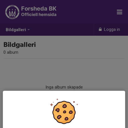
Forsheda BK
Officiell hemsida
Logga in
Bildgalleri
Bildgalleri
0 album
Inga album skapade