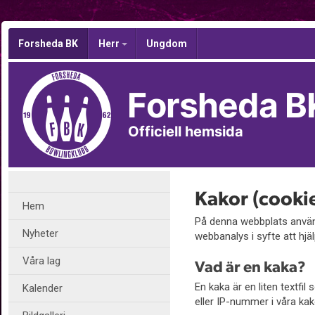
Forsheda BK
Herr
Ungdom
Forsheda B
Officiell hemsida
Kakor (cooki
Hem
På denna webbplats använd
Nyheter
webbanalys i syfte att hjäl
Våra lag
Vad är en kaka?
En kaka är en liten textfi
Kalender
eller IP-nummer i våra kak