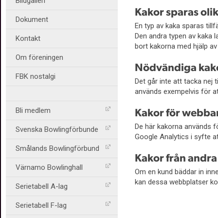
Bildgalleri
Kakor sparas oli
Dokument
En typ av kaka sparas till
Den andra typen av kaka la
Kontakt
bort kakorna med hjälp av 
Om föreningen
Nödvändiga kak
FBK nostalgi
Det går inte att tacka nej
används exempelvis för att
Bli medlem
Kakor för webba
De här kakorna används fö
Svenska Bowlingförbunde
Google Analytics i syfte at
Smålands Bowlingförbund
Kakor från andr
Värnamo Bowlinghall
Om en kund bäddar in inne
kan dessa webbplatser ko
Serietabell A-lag
Serietabell F-lag