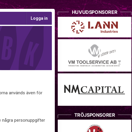
HUVUDSPONSORER
Logga in
korna används även för
TRÖJSPONSORER
te några personuppgifter