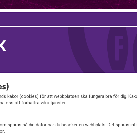
K
es)
s kakor (cookies) för att webbplatsen ska fungera bra för dig. Ka
pa oss att förbättra våra tjänster.
l som sparas på din dator när du besöker en webbplats. Det sparas in
or.