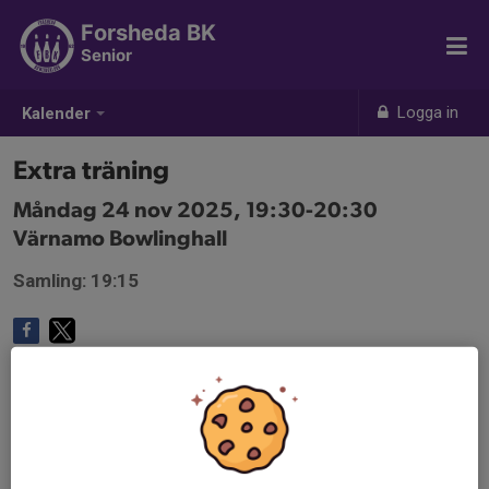
Forsheda BK
Senior
Logga in
Kalender
Extra träning
Måndag 24 nov 2025, 19:30-20:30
Värnamo Bowlinghall
Samling: 19:15