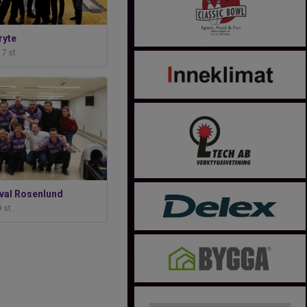
yte
17 st
Kval Rosenlund
9 st