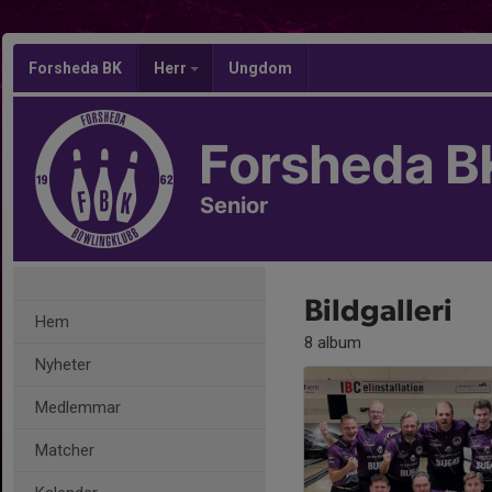
Forsheda BK
Herr
Ungdom
Forsheda B
Senior
Bildgalleri
Hem
8 album
Nyheter
Medlemmar
Matcher