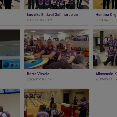
Ludvika Elitkval Gullmarsplan
Hemma Örgr
2023-05-06
|
3 st
2023-04-15
|
Borta Virveln
Allsvenskt 
2022-11-19
|
7 st
2019-05-11
|