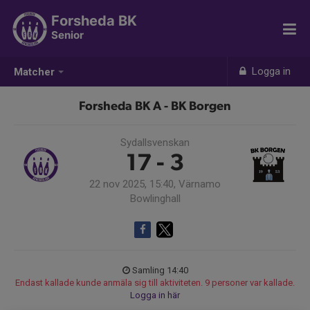
Forsheda BK
Senior
Logga in
Matcher
Forsheda BK A - BK Borgen
Sydallsvenskan
17 - 3
22 nov 2025, 15:40, Värnamo
Bowlinghall
Samling 14:40
Endast kallade kunde anmäla sig till aktiviteten. 9 personer var kallade.
Logga in här