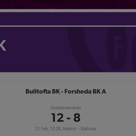
K
Bulltofta BK - Forsheda BK A
Sydallsvenskan
12 - 8
21 feb, 13:20, Malmö - Baltiska