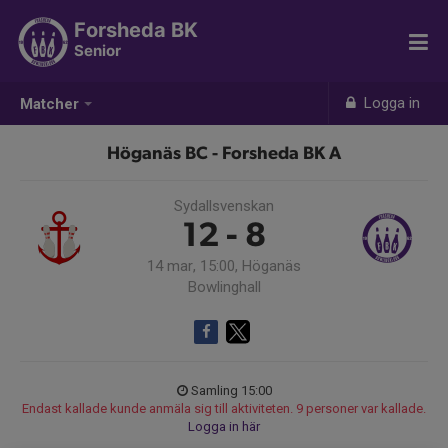
Forsheda BK
Senior
Logga in
Matcher
Höganäs BC - Forsheda BK A
Sydallsvenskan
12 - 8
14 mar, 15:00, Höganäs
Bowlinghall
Samling 15:00
Endast kallade kunde anmäla sig till aktiviteten. 9 personer var kallade.
Logga in här