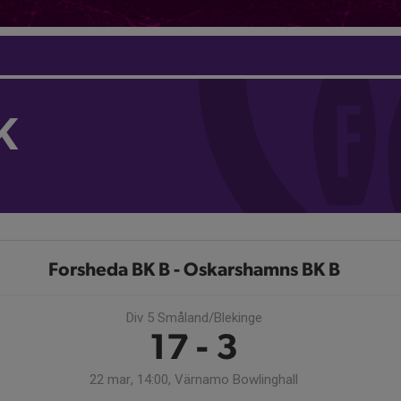
K
Forsheda BK B - Oskarshamns BK B
Div 5 Småland/Blekinge
17 - 3
22 mar, 14:00, Värnamo Bowlinghall