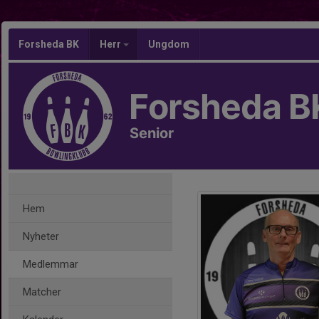
Forsheda BK
Herr
Ungdom
Forsheda B
Senior
Hem
Nyheter
Medlemmar
Matcher