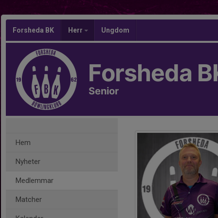
Forsheda BK
Herr
Ungdom
Forsheda B
Senior
Hem
Nyheter
Medlemmar
Matcher