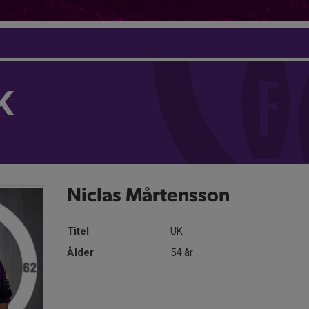
K
Niclas Mårtensson
Titel
UK
Ålder
54 år