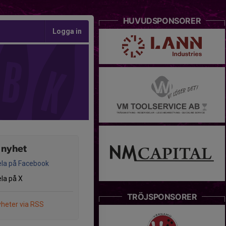
HUVUDSPONSORER
Logga in
 nyhet
la på Facebook
la på X
TRÖJSPONSORER
heter via RSS