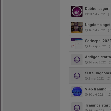
Dubbel seger!
23 okt 2022
Ungdomslaget 
16 okt 2022
Seriespel 202
15 sep 2022
Äntligen start
26 aug 2022
Sista ungdoms
2 maj 2022
V.46 träning i 
30 okt 2021
Tränings start
18 aug 2021