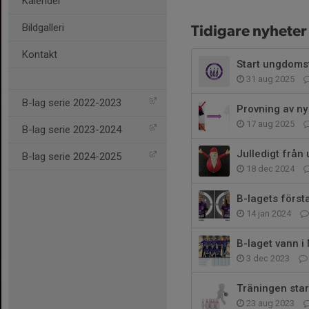
Kalender
Bildgalleri
Tidigare nyheter
Kontakt
Start ungdoms
31 aug 2025
B-lag serie 2022-2023
Provning av ny
17 aug 2025
B-lag serie 2023-2024
Julledigt från
B-lag serie 2024-2025
18 dec 2024
B-lagets först
14 jan 2024
B-laget vann 
3 dec 2023
Träningen sta
23 aug 2023