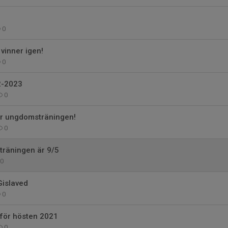
0
vinner igen!
0
2-2023
0
ar ungdomsträningen!
0
träningen är 9/5
0
Gislaved
0
 för hösten 2021
0