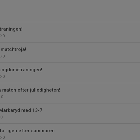
träningen!
0
 matchtröja!
0
 ungdomsträningen!
0
a match efter julledigheten!
0
i Markaryd med 13-7
0
rtar igen efter sommaren
0