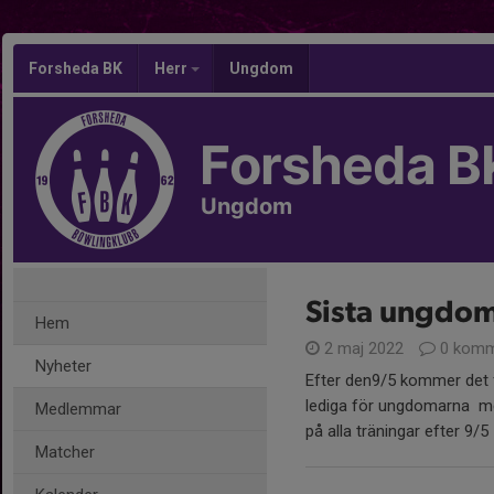
Forsheda BK
Herr
Ungdom
Forsheda B
Ungdom
Sista ungdom
Hem
2 maj 2022
0 komm
Nyheter
Efter den9/5 kommer det fi
lediga för ungdomarna mel
Medlemmar
på alla träningar efter 9/5
Matcher