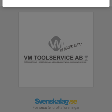
För
smarta
idrottsföreningar