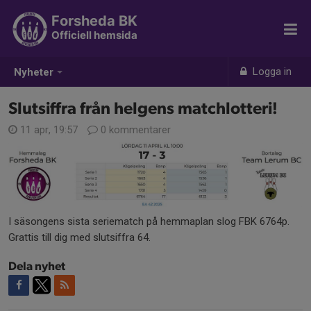
Forsheda BK
Officiell hemsida
Logga in
Nyheter
Slutsiffra från helgens matchlotteri!
11 apr, 19:57
0 kommentarer
I säsongens sista seriematch på hemmaplan slog FBK 6764p.
Grattis till dig med slutsiffra 64.
Dela nyhet