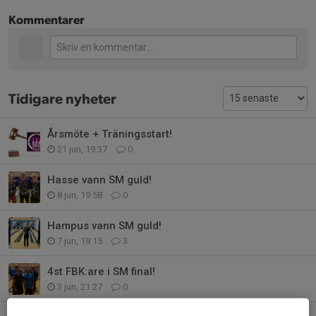
Kommentarer
Tidigare nyheter
Årsmöte + Träningsstart!
21 jun, 19:37
0
Hasse vann SM guld!
8 jun, 19:58
0
Hampus vann SM guld!
7 jun, 19:15
3
4st FBK:are i SM final!
3 jun, 21:27
0