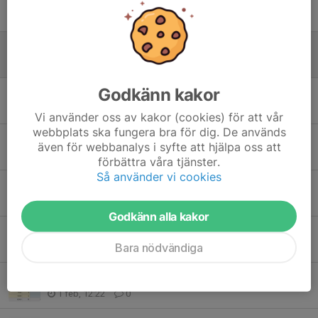
Resultat från klubbmästerskapet!
10 maj, 18:41
0
Slutsiffra från helgens matchlotteri!
11 apr, 19:57
0
Godkänn kakor
Inbjudan till individuella SM
29 mar, 10:40
0
Vi använder oss av kakor (cookies) för att vår
webbplats ska fungera bra för dig. De används
Slutsiffra!
även för webbanalys i syfte att hjälpa oss att
22 mar, 19:40
0
förbättra våra tjänster.
Så använder vi cookies
Info om individuella DM 2026!
11 mar, 17:03
0
Godkänn alla kakor
Slutsiffra!
Bara nödvändiga
1 mar, 20:16
0
Slutsiffra!
1 feb, 12:22
0