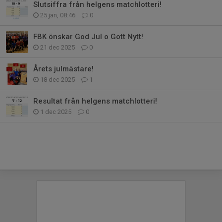
Slutsiffra från helgens matchlotteri!
25 jan, 08:46
0
FBK önskar God Jul o Gott Nytt!
21 dec 2025
0
Årets julmästare!
18 dec 2025
1
Resultat från helgens matchlotteri!
1 dec 2025
0