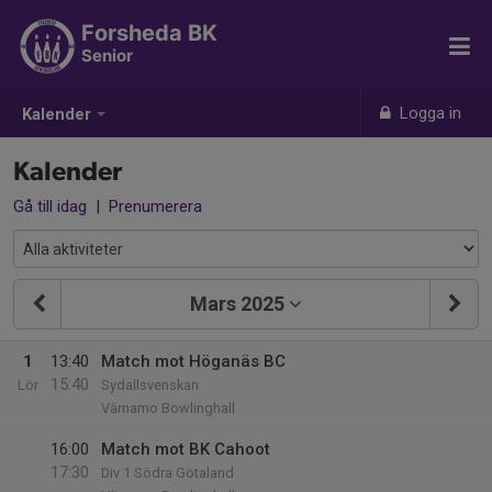
Forsheda BK
Senior
Logga in
Kalender
Kalender
Gå till idag
|
Prenumerera
Mars 2025
1
13:40
Match mot Höganäs BC
15:40
Lör
Sydallsvenskan
Värnamo Bowlinghall
16:00
Match mot BK Cahoot
17:30
Div 1 Södra Götaland