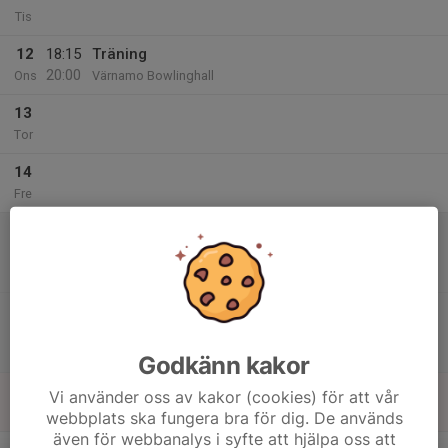
Tis
12
18:15
Träning
20:00
Ons
Värnamo Bowlinghall
13
Tor
14
Fre
15
10:00
Match mot Vimmerby BK B
11:30
Lör
Div 5 Småland/Blekinge
Vimmerby Bowlinghall
15:00
Match mot IK Cyrus/JBK B
16:30
Div 5 Småland/Blekinge
Jönköping - Bowling City
Godkänn kakor
16
Vi använder oss av kakor (cookies) för att vår
Sön
webbplats ska fungera bra för dig. De används
även för webbanalys i syfte att hjälpa oss att
v.12