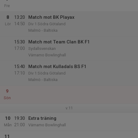
Fre
8
13:20
Match mot BK Playax
14:50
Lör
Div 1 Södra Götaland
Malmö - Baltiska
15:30
Match mot Team Clan BK F1
17:00
Sydallsvenskan
Värnamo Bowlinghall
15:40
Match mot Kulladals BS F1
17:10
Div 1 Södra Götaland
Malmö - Baltiska
9
Sön
v.11
10
19:30
Extra träning
21:00
Mån
Värnamo Bowlinghall
11