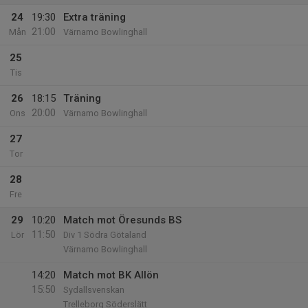
24
19:30
Extra träning
21:00
Mån
Värnamo Bowlinghall
25
Tis
26
18:15
Träning
20:00
Ons
Värnamo Bowlinghall
27
Tor
28
Fre
29
10:20
Match mot Öresunds BS
11:50
Lör
Div 1 Södra Götaland
Värnamo Bowlinghall
14:20
Match mot BK Allön
15:50
Sydallsvenskan
Trelleborg Söderslätt