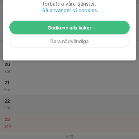
förbättra våra tjänster.
17
19:30
Extra träning
Så använder vi cookies
21:00
Mån
Värnamo Bowlinghall
Godkänn alla kakor
18
Tis
Bara nödvändiga
19
18:15
Träning
20:00
Ons
Värnamo Bowlinghall
20
Tor
21
Fre
22
Lör
23
Sön
v.13