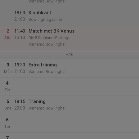
Värnamo Bowlinghall
18:00
Klubbkväll
21:00
Bowlingmagasinet
2
11:40
Match mot BK Venus
13:10
Sön
Div 5 Småland/Blekinge
Värnamo Bowlinghall
v.10
3
19:30
Extra träning
21:00
Mån
Värnamo Bowlinghall
4
Tis
5
18:15
Träning
20:00
Ons
Värnamo Bowlinghall
6
Tor
7