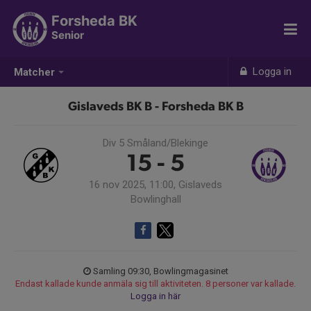
Forsheda BK
Senior
Logga in
Matcher
Gislaveds BK B - Forsheda BK B
Div 5 Småland/Blekinge
15 - 5
16 nov 2025, 11:00, Gislaveds
Bowlinghall
Samling 09:30, Bowlingmagasinet
Endast kallade kunde anmäla sig till aktiviteten. 8 personer var kallade.
Logga in här