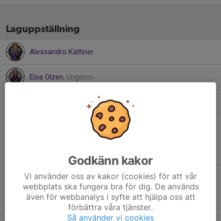
Laguppställning
Alessandro Käthner
Elsa Olzen
, Ungdom
Mikael Mårtensson Lind
Molly Eriksen
, Ungdom
Oscar Raati Karlsson
, Ungdom
Godkänn kakor
Vi använder oss av kakor (cookies) för att vår
Per Hedkvist
, Ungdom
webbplats ska fungera bra för dig. De används
även för webbanalys i syfte att hjälpa oss att
Peter Svensson
förbättra våra tjänster.
Så använder vi cookies