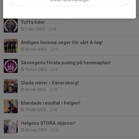
Då är vi igång igen .............
11 jan, 18:25
0
Tuffa tider ...............
1 dec 2025
0
Äntligen hemma seger för vårt A-lag!
23 nov 2025
0
Säsongens första poäng på hemmaplan!
16 nov 2025
0
Glada miner i Vänersborg!
26 okt 2025
0
Blandade resultat i helgen!
19 okt 2025
0
Helgens STORA stjärnor!
28 sep 2025
0