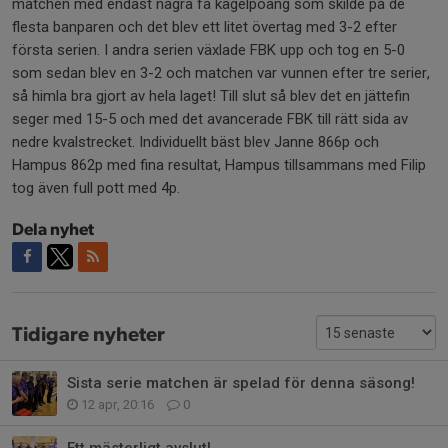
matchen med endast några få kägelpoäng som skilde på de
flesta banparen och det blev ett litet övertag med 3-2 efter
första serien. I andra serien växlade FBK upp och tog en 5-0
som sedan blev en 3-2 och matchen var vunnen efter tre serier,
så himla bra gjort av hela laget! Till slut så blev det en jättefin
seger med 15-5 och med det avancerade FBK till rätt sida av
nedre kvalstrecket. Individuellt bäst blev Janne 866p och
Hampus 862p med fina resultat, Hampus tillsammans med Filip
tog även full pott med 4p.
Dela nyhet
Tidigare nyheter
Sista serie matchen är spelad för denna säsong!
12 apr, 20:16
0