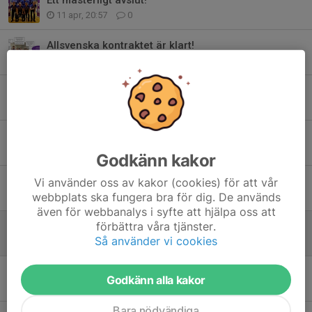
Ett mästerligt avslut!
11 apr, 20:57
0
Allsvenska kontraktet är klart!
29 mar, 20:38
0
Bara seger som räknas!
22 mar, 20:44
0
Nära "skräll" för A-laget vid säsongens tuffaste borta matcher!
15 mar, 20:02
0
Godkänn kakor
Vi använder oss av kakor (cookies) för att vår
Det vill sig inte i dom viktiga matcherna!
webbplats ska fungera bra för dig. De används
1 mar, 19:32
0
även för webbanalys i syfte att hjälpa oss att
förbättra våra tjänster.
Viktig hemmaseger!
Så använder vi cookies
1 feb, 20:28
0
Fantastiska vändningar som ledde till segrar!
Godkänn alla kakor
25 jan, 20:12
0
Bara nödvändiga