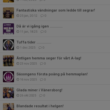
Fantastiska vändningar som ledde till segrar!
25 jan, 20:12
0
Då är vi igång igen .............
11 jan, 18:25
0
Tuffa tider ...............
1 dec 2025
0
Äntligen hemma seger för vårt A-lag!
23 nov 2025
0
Säsongens första poäng på hemmaplan!
16 nov 2025
0
Glada miner i Vänersborg!
26 okt 2025
0
Blandade resultat i helgen!