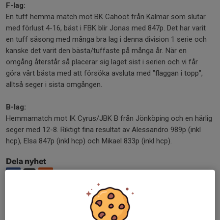
F-lag:
En tuff hemma match mot BK Cahoot från Kalmar som slutar
med förlust 4-16, bäst i FBK blir Jonas med 847p. Det har varit
en tuff säsong med många bra lag i denna division 1 serie och
kanske det varit den bästa/tuffaste på många år. När en
omgång återstår så placerar sig laget sist i serien och vi får
göra vårt bästa med att försöka avsluta med "flaggan i topp",
alltså seger i sista omgången.
B-lag:
Hemmamatch mot IK Cyrus/JBK B från Jönköping och en härlig
seger med 12-8. Riktigt fina resultat av Alessandro 989p (inkl
hcp), Elsa 847p (inkl hcp) och Mikael 833p (inkl hcp).
Dela nyhet
Tidigare nyheter