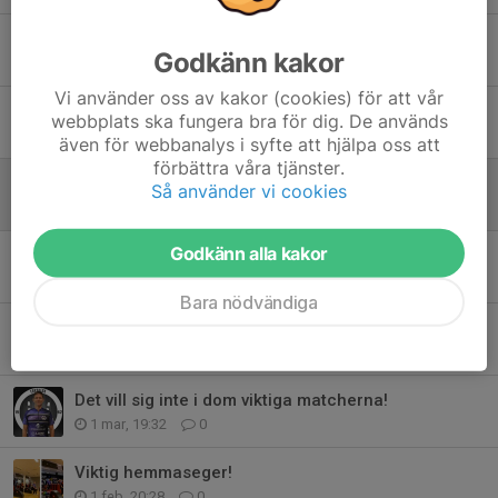
Sista serie matchen är spelad för denna säsong!
Godkänn kakor
12 apr, 20:16
0
Vi använder oss av kakor (cookies) för att vår
Ett mästerligt avslut!
webbplats ska fungera bra för dig. De används
11 apr, 20:57
0
även för webbanalys i syfte att hjälpa oss att
förbättra våra tjänster.
Allsvenska kontraktet är klart!
Så använder vi cookies
29 mar, 20:38
0
Godkänn alla kakor
Bara seger som räknas!
22 mar, 20:44
0
Bara nödvändiga
Nära "skräll" för A-laget vid säsongens tuffaste borta matcher!
15 mar, 20:02
0
Det vill sig inte i dom viktiga matcherna!
1 mar, 19:32
0
Viktig hemmaseger!
1 feb, 20:28
0