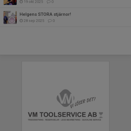
19 okt 2025
0
Helgens STORA stjärnor!
28 sep 2025
0