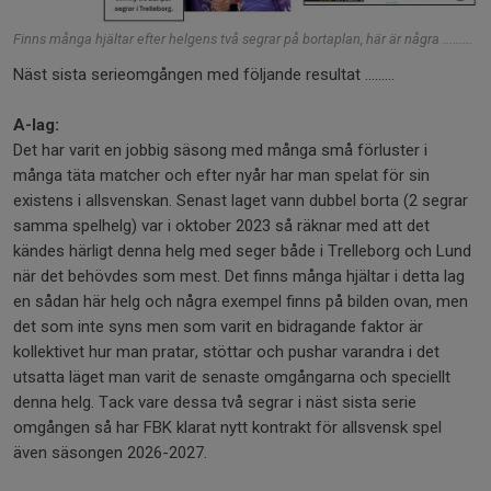
Finns många hjältar efter helgens två segrar på bortaplan, här är några .........
Näst sista serieomgången med följande resultat .........
A-lag:
Det har varit en jobbig säsong med många små förluster i
många täta matcher och efter nyår har man spelat för sin
existens i allsvenskan. Senast laget vann dubbel borta (2 segrar
samma spelhelg) var i oktober 2023 så räknar med att det
kändes härligt denna helg med seger både i Trelleborg och Lund
när det behövdes som mest. Det finns många hjältar i detta lag
en sådan här helg och några exempel finns på bilden ovan, men
det som inte syns men som varit en bidragande faktor är
kollektivet hur man pratar, stöttar och pushar varandra i det
utsatta läget man varit de senaste omgångarna och speciellt
denna helg. Tack vare dessa två segrar i näst sista serie
omgången så har FBK klarat nytt kontrakt för allsvensk spel
även säsongen 2026-2027.